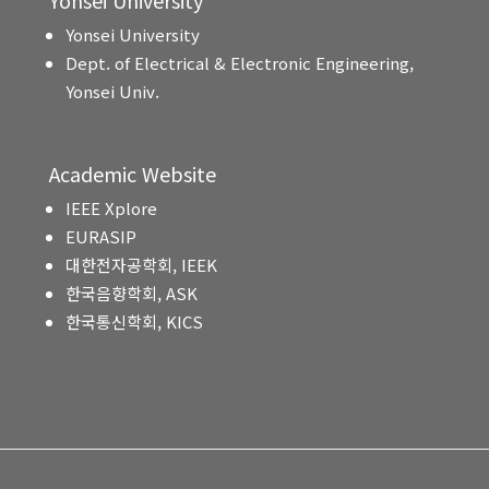
Yonsei University
Yonsei University
Dept. of Electrical & Electronic Engineering,
Yonsei Univ.
Academic Website
IEEE Xplore
EURASIP
대한전자공학회, IEEK
한국음향학회, ASK
한국통신학회, KICS