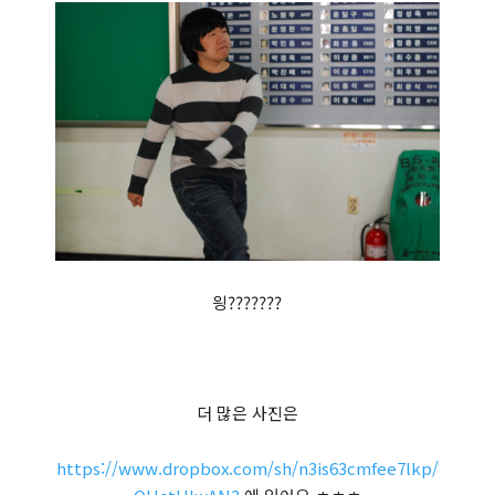
읭???????
더 많은 사진은
https://www.dropbox.com/sh/n3is63cmfee7lkp/