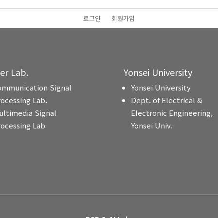
로그인
회원가입
ter Lab.
Yonsei University
ommunication Signal
Yonsei University
rocessing Lab.
Dept. of Electrical &
ultimedia Signal
Electronic Engineering,
rocessing Lab
Yonsei Univ.