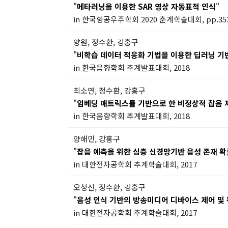
"
메타러닝을 이용한 SAR 영상 자동표적 인식
"
in 한국항공우주학회 2020 춘계학술대회, pp.353-
양원, 정수환, 강홍구
"
비학습 데이터 적응화 기법을 이용한 딥러닝 기
in 한국음향학회 추계발표대회, 2018
최소연, 정수환, 강홍구
"
임베딩 매트릭스를 기반으로 한 비정상적 잡음
in 한국음향학회 추계발표대회, 2018
양해민, 강홍구
"
잡음 예측을 위한 심층 신경망기반 음성 존재 
in 대한전자공학회 추계학술대회, 2017
오상신, 정수환, 강홍구
"
음성 인식 기반의 방송미디어 디바이스 제어 및
in 대한전자공학회 추계학술대회, 2017