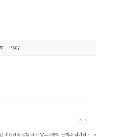
조회
7607
인쇄
임베딩 매트릭스를 기반으로 한 비정상적 잡음 제거 알고리즘의 분석과 딥러닝 음질개선 방법들과의 성능비교
»