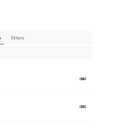
e
Others