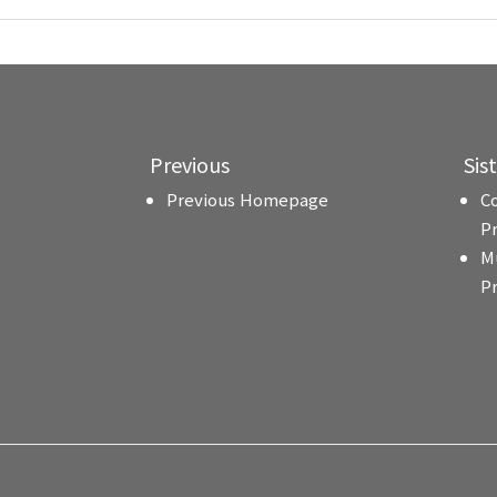
Previous
Sis
Previous Homepage
C
P
M
P