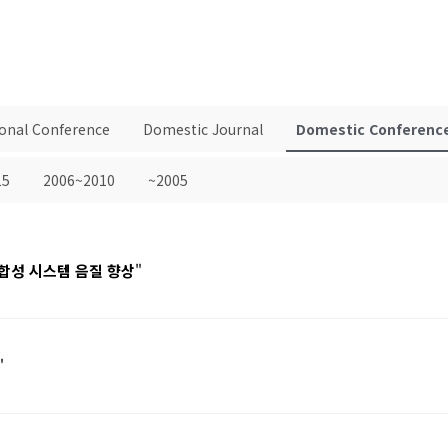
ional Conference
Domestic Journal
Domestic Conferenc
15
2006~2010
~2005
합성 시스템 음질 향상
"
"