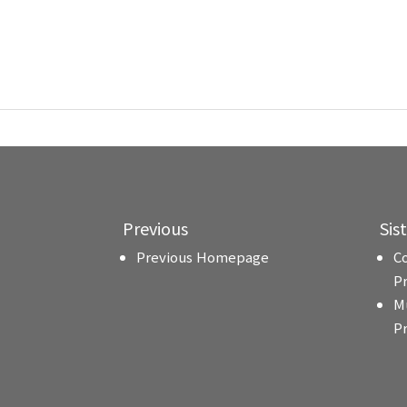
Previous
Sis
Previous Homepage
C
P
M
P