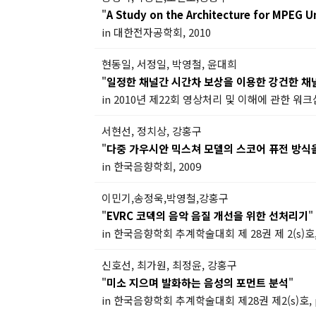
"
A Study on the Architecture for MPEG U
in 대한전자공학회, 2010
현동일, 서정일, 박영철, 윤대희
"
일정한 채널간 시간차 보상을 이용한 강건한 채
in 2010년 제22회 영상처리 및 이해에 관한 워크샵
서현선, 정치상, 강홍구
"
다중 가우시안 믹스쳐 모델의 스코어 퓨전 방식을
in 한국음향학회, 2009
이민기,송정욱,박영철,강홍구
"
EVRC 코덱의 음악 음질 개선을 위한 선처리기
"
in 한국음향학회 추계학술대회 제 28권 제 2(s)호, p
신호선, 최가원, 최정윤, 강홍구
"
미소 지으며 발화하는 음성의 포먼트 분석
"
in 한국음향학회 추계학술대회 제28권 제2(s)호, pp