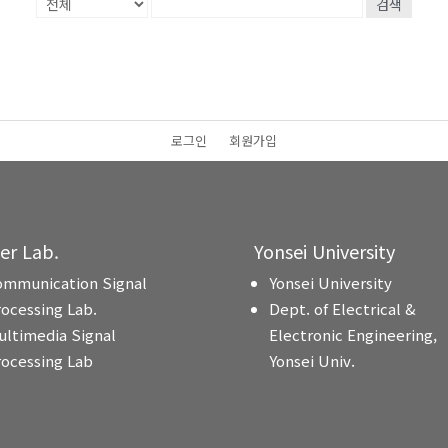
검색
로그인
회원가입
ter Lab.
Yonsei University
ommunication Signal
Yonsei University
rocessing Lab.
Dept. of Electrical &
ultimedia Signal
Electronic Engineering,
rocessing Lab
Yonsei Univ.