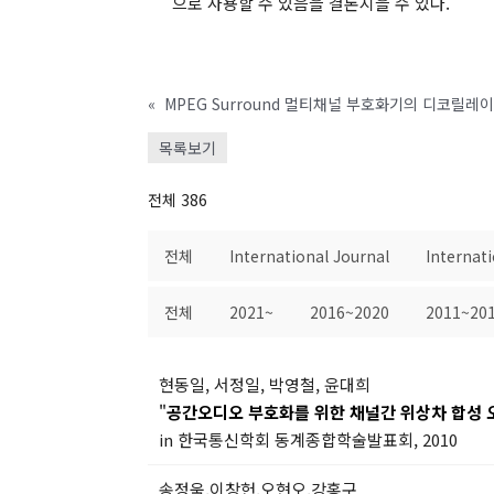
으로 사용할 수 있음을 결론지을 수 있다.
«
MPEG Surround 멀티채널 부호화기의 디코릴레
목록보기
전체 386
전체
International Journal
Internat
전체
2021~
2016~2020
2011~20
현동일, 서정일, 박영철, 윤대희
"
공간오디오 부호화를 위한 채널간 위상차 합성 
in 한국통신학회 동계종합학술발표회, 2010
송정욱,이창헌,오현오,강홍구