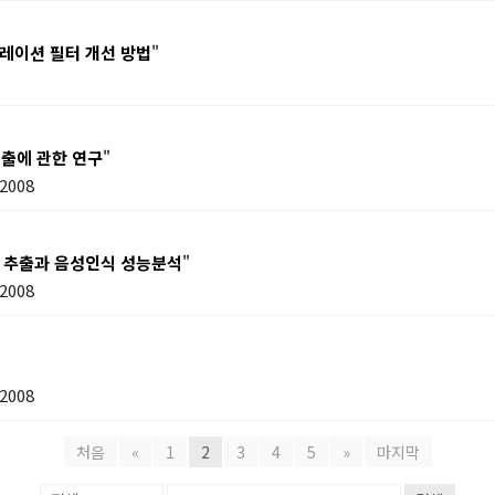
릴레이션 필터 개선 방법
"
검출에 관한 연구
"
008
 추출과 음성인식 성능분석
"
008
008
처음
«
1
2
3
4
5
»
마지막