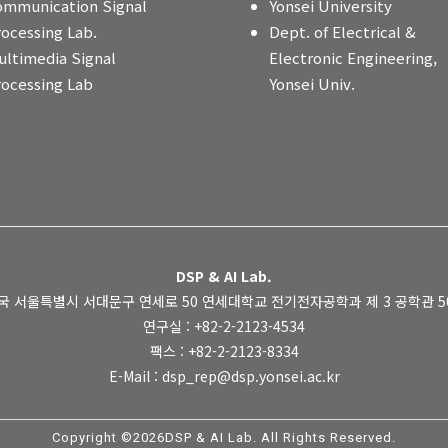
ommunication Signal
Yonsei University
rocessing Lab.
Dept. of Electrical &
ultimedia Signal
Electronic Engineering,
rocessing Lab
Yonsei Univ.
DSP & AI Lab.
국 서울특별시 서대문구 연세로 50 연세대학교 전기전자공학과 제 3 공학관 505
연구실 : +82-2-2123-4534
팩스 : +82-2-2123-8334
E-Mail : dsp_rep@dsp.yonsei.ac.kr
Copyright ©2026DSP & AI Lab. All Rights Reserved.