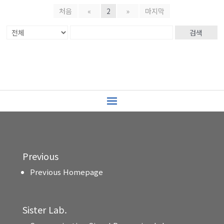
처음
«
2
»
마지막
검색
Previous
Previous Homepage
Sister Lab.