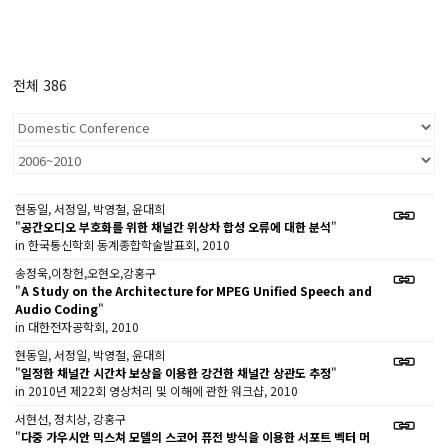
전체 386
현동일, 서정일, 박영철, 윤대희
"
공간오디오 부호화를 위한 채널간 위상차 합성 오류에 대한 분석
"
in 한국통신학회 동계종합학술발표회, 2010
송정욱,이창헌,오현오,강홍구
"
A Study on the Architecture for MPEG Unified Speech and
Audio Coding
"
in 대한전자공학회, 2010
현동일, 서정일, 박영철, 윤대희
"
일정한 채널간 시간차 보상을 이용한 강건한 채널간 상관도 추정
"
in 2010년 제22회 영상처리 및 이해에 관한 워크샵, 2010
서현선, 정치상, 강홍구
"
다중 가우시안 믹스쳐 모델의 스코어 퓨전 방식을 이용한 서포트 벡터 머