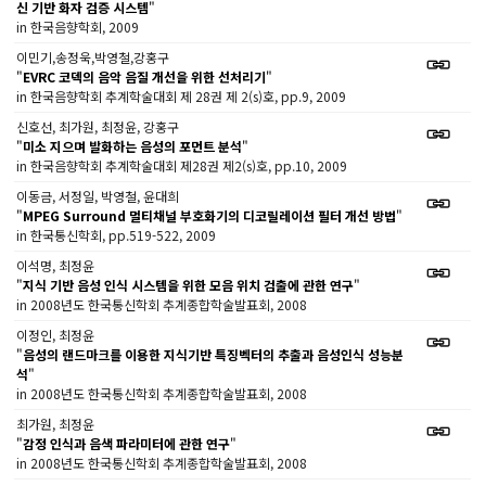
신 기반 화자 검증 시스템
"
in 한국음향학회, 2009
이민기,송정욱,박영철,강홍구
"
EVRC 코덱의 음악 음질 개선을 위한 선처리기
"
in 한국음향학회 추계학술대회 제 28권 제 2(s)호, pp.9, 2009
신호선, 최가원, 최정윤, 강홍구
"
미소 지으며 발화하는 음성의 포먼트 분석
"
in 한국음향학회 추계학술대회 제28권 제2(s)호, pp.10, 2009
이동금, 서정일, 박영철, 윤대희
"
MPEG Surround 멀티채널 부호화기의 디코릴레이션 필터 개선 방법
"
in 한국통신학회, pp.519-522, 2009
이석명, 최정윤
"
지식 기반 음성 인식 시스템을 위한 모음 위치 검출에 관한 연구
"
in 2008년도 한국통신학회 추계종합학술발표회, 2008
이정인, 최정윤
"
음성의 랜드마크를 이용한 지식기반 특징벡터의 추출과 음성인식 성능분
석
"
in 2008년도 한국통신학회 추계종합학술발표회, 2008
최가원, 최정윤
"
감정 인식과 음색 파라미터에 관한 연구
"
in 2008년도 한국통신학회 추계종합학술발표회, 2008