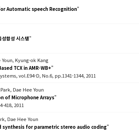
or Automatic speech Recognition
"
 음성합성 시스템
"
e Youn, Kyung-ok Kang
-Based TCX in AMR-WB+
"
ystems, vol.E94-D, No.6, pp.1341-1344, 2011
 Park, Dae Hee Youn
on of Microphone Arrays
"
04-418, 2011
ark, Dae Hee Youn
 synthesis for parametric stereo audio coding
"