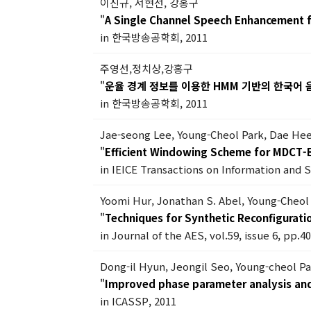
이진규, 서현선, 강홍구
"
A Single Channel Speech Enhancement f
in 한국방송공학회, 2011
주영선,정치상,강홍구
"
운율 경계 정보를 이용한 HMM 기반의 한국어
in 한국방송공학회, 2011
Jae-seong Lee, Young-Cheol Park, Dae He
"
Efficient Windowing Scheme for MDCT
in IEICE Transactions on Information and S
Yoomi Hur, Jonathan S. Abel, Young-Cheol
"
Techniques for Synthetic Reconfigurati
in Journal of the AES, vol.59, issue 6, pp.4
Dong-il Hyun, Jeongil Seo, Young-cheol P
"
Improved phase parameter analysis and
in ICASSP, 2011