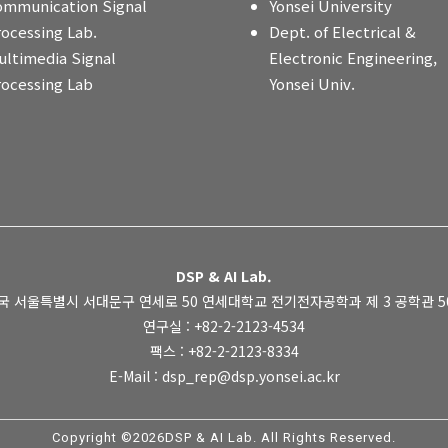
ommunication Signal
Yonsei University
rocessing Lab.
Dept. of Electrical &
ultimedia Signal
Electronic Engineering,
rocessing Lab
Yonsei Univ.
DSP & AI Lab.
국 서울특별시 서대문구 연세로 50 연세대학교 전기전자공학과 제 3 공학관 505
연구실 : +82-2-2123-4534
팩스 : +82-2-2123-8334
E-Mail : dsp_rep@dsp.yonsei.ac.kr
Copyright ©2026DSP & AI Lab. All Rights Reserved.