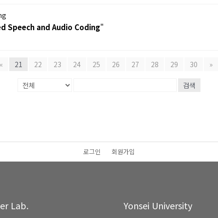
ng
ied Speech and Audio Coding
"
«
21
22
23
24
25
26
27
28
29
30
»
검색
로그인
회원가입
ter Lab.
Yonsei University