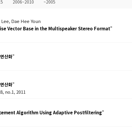
15
2006~2010
~2005
l Lee, Dae Hee Youn
Wise Vector Base in the Multispeaker Stereo Format
"
 연산화
"
 연산화
"
 no.1, 2011
ement Algorithm Using Adaptive Postfiltering
"