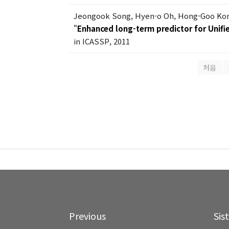
Jeongook Song, Hyen-o Oh, Hong-Goo Ko
"
Enhanced long-term predictor for Unif
in ICASSP, 2011
처음
Previous
Sis