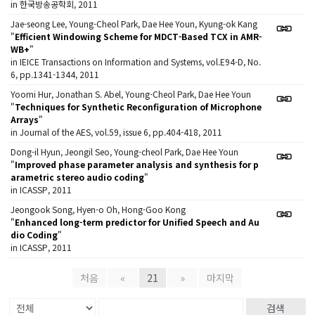
in 한국방송공학회, 2011
Jae-seong Lee, Young-Cheol Park, Dae Hee Youn, Kyung-ok Kang
"
Efficient Windowing Scheme for MDCT-Based TCX in AMR-
WB+
"
in IEICE Transactions on Information and Systems, vol.E94-D, No.
6, pp.1341-1344, 2011
Yoomi Hur, Jonathan S. Abel, Young-Cheol Park, Dae Hee Youn
"
Techniques for Synthetic Reconfiguration of Microphone
Arrays
"
in Journal of the AES, vol.59, issue 6, pp.404-418, 2011
Dong-il Hyun, Jeongil Seo, Young-cheol Park, Dae Hee Youn
"
Improved phase parameter analysis and synthesis for p
arametric stereo audio coding
"
in ICASSP, 2011
Jeongook Song, Hyen-o Oh, Hong-Goo Kong
"
Enhanced long-term predictor for Unified Speech and Au
dio Coding
"
in ICASSP, 2011
처음
«
21
»
마지막
검색