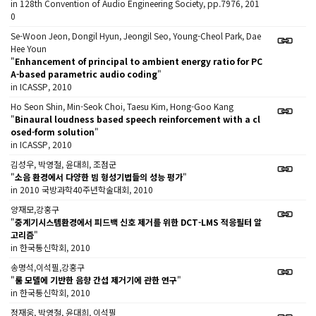
in 128th Convention of Audio Engineering Society, pp.7976, 201
0
Se-Woon Jeon, Dongil Hyun, Jeongil Seo, Young-Cheol Park, Dae
Hee Youn
"
Enhancement of principal to ambient energy ratio for PC
A-based parametric audio coding
"
in ICASSP, 2010
Ho Seon Shin, Min-Seok Choi, Taesu Kim, Hong-Goo Kang
"
Binaural loudness based speech reinforcement with a cl
osed-form solution
"
in ICASSP, 2010
김성우, 박영철, 윤대희, 조점군
"
소음 환경에서 다양한 빔 형성기법들의 성능 평가
"
in 2010 국방과학40주년학술대회, 2010
양재모,강홍구
"
중계기시스템환경에서 피드백 신호 제거를 위한 DCT-LMS 적응필터 알
고리즘
"
in 한국통신학회, 2010
송명석,이석필,강홍구
"
룸 모델에 기반한 음향 간섭 제거기에 관한 연구
"
in 한국통신학회, 2010
정재웅, 박영철, 윤대희, 이석필