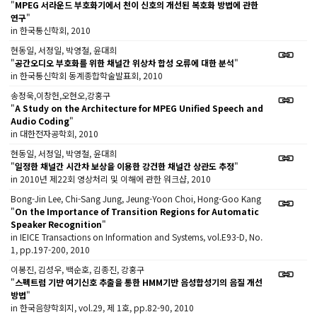
"
MPEG 서라운드 부호화기에서 천이 신호의 개선된 복호화 방법에 관한
연구
"
in 한국통신학회, 2010
현동일, 서정일, 박영철, 윤대희
"
공간오디오 부호화를 위한 채널간 위상차 합성 오류에 대한 분석
"
in 한국통신학회 동계종합학술발표회, 2010
송정욱,이창헌,오현오,강홍구
"
A Study on the Architecture for MPEG Unified Speech and
Audio Coding
"
in 대한전자공학회, 2010
현동일, 서정일, 박영철, 윤대희
"
일정한 채널간 시간차 보상을 이용한 강건한 채널간 상관도 추정
"
in 2010년 제22회 영상처리 및 이해에 관한 워크샵, 2010
Bong-Jin Lee, Chi-Sang Jung, Jeung-Yoon Choi, Hong-Goo Kang
"
On the Importance of Transition Regions for Automatic
Speaker Recognition
"
in IEICE Transactions on Information and Systems, vol.E93-D, No.
1, pp.197-200, 2010
이봉진, 김성우, 백순호, 김종진, 강홍구
"
스펙트럼 기반 여기신호 추출을 통한 HMM기반 음성합성기의 음질 개선
방법
"
in 한국음향학회지, vol.29, 제 1호, pp.82-90, 2010