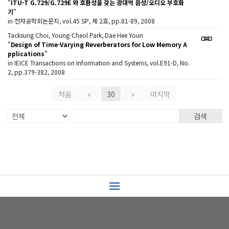
"
ITU-T G.729/G.729E 와 호환성을 갖는 광대역 음성/오디오 부호화
기
"
in 전자공학회논문지, vol.45 SP, 제 2호, pp.81-89, 2008
Tacksung Choi, Young-Cheol Park, Dae Hee Youn
"
Design of Time-Varying Reverberators for Low Memory A
pplications
"
in IEICE Transactions on Information and Systems, vol.E91-D, No.
2, pp.379-382, 2008
처음
«
30
»
마지막
검색