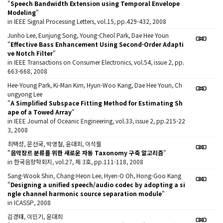
"
Speech Bandwidth Extension using Temporal Envelope
Modeling
"
in IEEE Signal Processing Letters, vol.15, pp.429-432, 2008
Junho Lee, Eunjung Song, Young-Cheol Park, Dae Hee Youn
"
Effective Bass Enhancement Using Second-Order Adapti
ve Notch Filter
"
in IEEE Transactions on Consumer Electronics, vol.54, issue 2, pp.
663-668, 2008
Hee-Young Park, Ki-Man Kim, Hyun-Woo Kang, Dae Hee Youn, Ch
ungyong Lee
"
A Simplified Subspace Fitting Method for Estimating Sh
ape of a Towed Array
"
in IEEE Journal of Oceanic Engineering, vol.33, issue 2, pp.215-22
3, 2008
최택성, 문선국, 박영철, 윤대희, 이석필
"
음악장르 분류를 위한 새로운 자동 Taxonomy 구축 알고리즘
"
in 한국음향학회지, vol.27, 제 3호, pp.111-118, 2008
Sang-Wook Shin, Chang-Heon Lee, Hyen-O Oh, Hong-Goo Kang
"
Designing a unified speech/audio codec by adopting a si
ngle channel harmonic source separation module
"
in ICASSP, 2008
김경태, 이민기, 윤대희