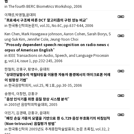
법
"
in The fourth BERC Biometrics Workshop, 2006
이재성,박영철,윤대희
"
프로세서 구조에 따른 DCT 알고리즘의 구현 성능 비교
"
in 한국통신학회논문지, vol.31, No.6C, pp.637-644, 2006
Ken Chen, Mark Hasegawa-johnson, Aaron Cohen, Sarah Borys, S
ung-Suk Kim, Jennifer Cole, Jeung-Yoon Choi
"
Prosody dependent speech recognition on radio news c
orpus of American English
"
in IEEE Transactions on Audio, Speech, and Language Processin
g, vol.14, issue 1, pp.232-245, 2006
한철희, 강홍구, 황영수, 윤대희
"
상대전달함수의 역필터링을 이용한 자동차 환경에서의 마이크로폰 어레
이 빔형성 기법
"
in 한국음향학회지, vol.25, 제 1호, pp.30-35, 2006
송명석, 이창헌, 강홍구
"
음성 인식기를 위한 음질 향상 시스템 분석
"
in 2005년 음향학회학술대회, 2005
이민기, 김경태, 강홍구, 윤대희
"
패킷 손실 가중치 모델을 기반으로 한 G.729 음성 부호화기의 비침임적
(Non-Intrusive) 음질평가 방법
"
in 한국통신학회 2005년도 추계종합학술발표회, 논문 초록집, vol.32, 2