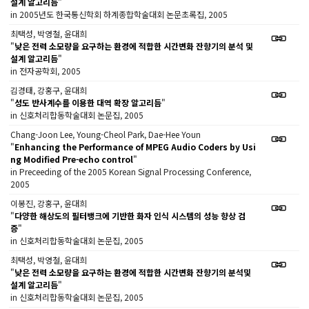
설계 알고리듬
"
in 2005년도 한국통신학회 하계종합학술대회 논문초록집, 2005
최택성, 박영철, 윤대희
"
낮은 전력 소모량을 요구하는 환경에 적합한 시간변화 잔향기의 분석 및
설계 알고리듬
"
in 전자공학회, 2005
김경태, 강홍구, 윤대희
"
성도 반사계수를 이용한 대역 확장 알고리듬
"
in 신호처리합동학술대회 논문집, 2005
Chang-Joon Lee, Young-Cheol Park, Dae-Hee Youn
"
Enhancing the Performance of MPEG Audio Coders by Usi
ng Modified Pre-echo control
"
in Preceeding of the 2005 Korean Signal Processing Conference,
2005
이봉진, 강홍구, 윤대희
"
다양한 해상도의 필터뱅크에 기반한 화자 인식 시스템의 성능 향상 검
증
"
in 신호처리합동학술대회 논문집, 2005
최택성, 박영철, 윤대희
"
낮은 전력 소모량을 요구하는 환경에 적합한 시간변화 잔향기의 분석및
설계 알고리듬
"
in 신호처리합동학술대회 논문집, 2005