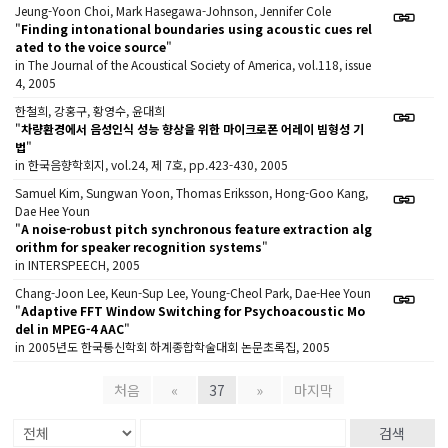
Jeung-Yoon Choi, Mark Hasegawa-Johnson, Jennifer Cole
"
Finding intonational boundaries using acoustic cues rel
ated to the voice source
"
in The Journal of the Acoustical Society of America, vol.118, issue
4, 2005
한철희, 강홍구, 황영수, 윤대희
"
차량환경에서 음성인식 성능 향상을 위한 마이크로폰 어레이 빔형성 기
법
"
in 한국음향학회지, vol.24, 제 7호, pp.423-430, 2005
Samuel Kim, Sungwan Yoon, Thomas Eriksson, Hong-Goo Kang,
Dae Hee Youn
"
A noise-robust pitch synchronous feature extraction alg
orithm for speaker recognition systems
"
in INTERSPEECH, 2005
Chang-Joon Lee, Keun-Sup Lee, Young-Cheol Park, Dae-Hee Youn
"
Adaptive FFT Window Switching for Psychoacoustic Mo
del in MPEG-4 AAC
"
in 2005년도 한국통신학회 하계종합학술대회 논문초록집, 2005
처음
«
37
»
마지막
검색