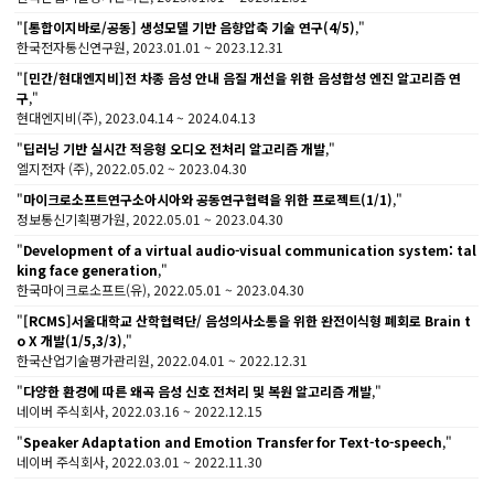
"
[통합이지바로/공동] 생성모델 기반 음향압축 기술 연구(4/5)
,"
한국전자통신연구원, 2023.01.01 ~ 2023.12.31
"
[민간/현대엔지비]전 차종 음성 안내 음질 개선을 위한 음성합성 엔진 알고리즘 연
구
,"
현대엔지비(주), 2023.04.14 ~ 2024.04.13
"
딥러닝 기반 실시간 적응형 오디오 전처리 알고리즘 개발
,"
엘지전자 (주), 2022.05.02 ~ 2023.04.30
"
마이크로소프트연구소아시아와 공동연구협력을 위한 프로젝트(1/1)
,"
정보통신기획평가원, 2022.05.01 ~ 2023.04.30
"
Development of a virtual audio-visual communication system: tal
king face generation
,"
한국마이크로소프트(유), 2022.05.01 ~ 2023.04.30
"
[RCMS]서울대학교 산학협력단/ 음성의사소통을 위한 완전이식형 폐회로 Brain t
o X 개발(1/5,3/3)
,"
한국산업기술평가관리원, 2022.04.01 ~ 2022.12.31
"
다양한 환경에 따른 왜곡 음성 신호 전처리 및 복원 알고리즘 개발
,"
네이버 주식회사, 2022.03.16 ~ 2022.12.15
"
Speaker Adaptation and Emotion Transfer for Text-to-speech
,"
네이버 주식회사, 2022.03.01 ~ 2022.11.30