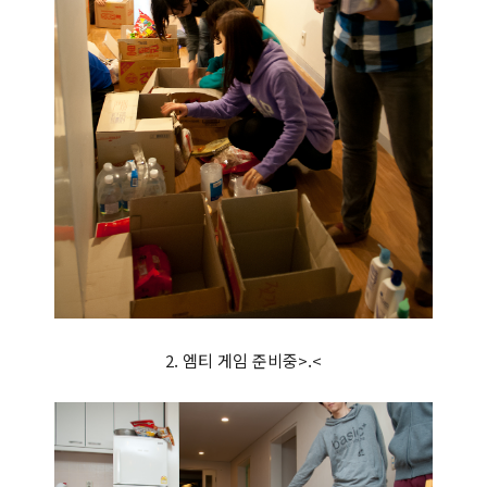
2. 엠티 게임 준비중>.<