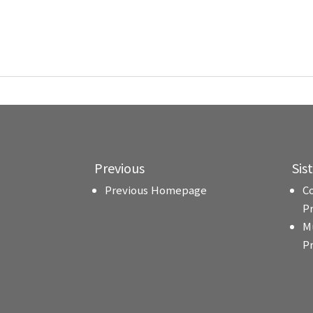
Previous
Sis
Previous Homepage
C
P
M
P