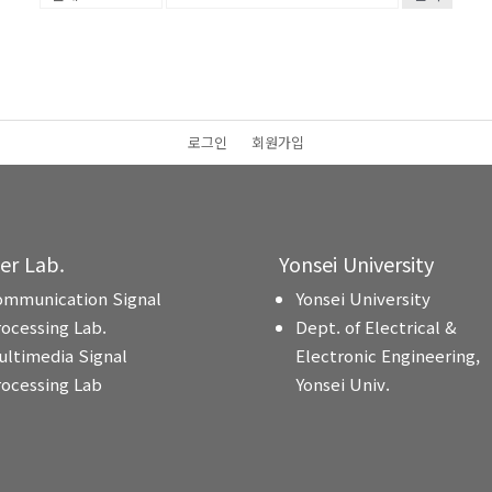
로그인
회원가입
ter Lab.
Yonsei University
ommunication Signal
Yonsei University
rocessing Lab.
Dept. of Electrical &
ultimedia Signal
Electronic Engineering,
rocessing Lab
Yonsei Univ.