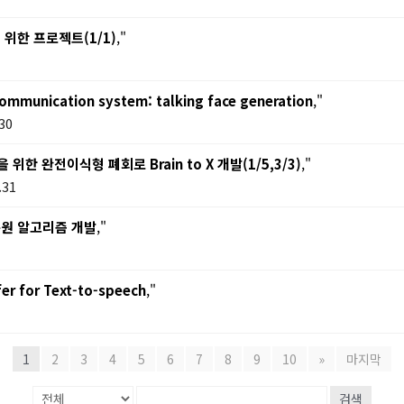
한 프로젝트(1/1)
,"
communication system: talking face generation
,"
30
 완전이식형 폐회로 Brain to X 개발(1/5,3/3)
,"
.31
복원 알고리즘 개발
,"
er for Text-to-speech
,"
1
2
3
4
5
6
7
8
9
10
»
마지막
검색