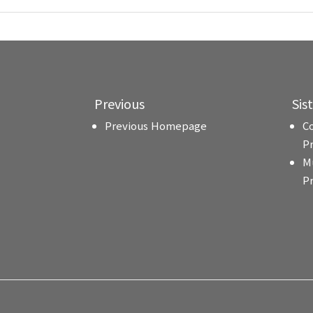
Previous
Sis
Previous Homepage
C
P
M
P