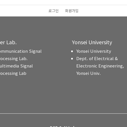
로그인
회원가입
ter Lab.
Yonsei University
ommunication Signal
Yonsei University
rocessing Lab.
Dept. of Electrical &
ultimedia Signal
Electronic Engineering,
rocessing Lab
Yonsei Univ.