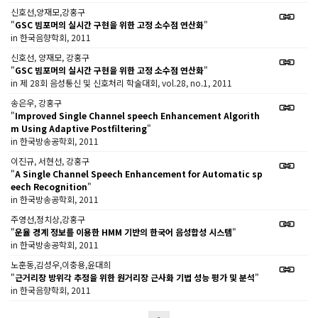
신호선,양재모,강홍구
"
GSC 빔포머의 실시간 구현을 위한 고정 소수점 연산화
"
in 한국음향학회, 2011
신호선, 양재모, 강홍구
"
GSC 빔포머의 실시간 구현을 위한 고정 소수점 연산화
"
in 제 28회 음성통신 및 신호처리 학술대회, vol.28, no.1, 2011
송은우, 강홍구
"
Improved Single Channel speech Enhancement Algorith
m Using Adaptive Postfiltering
"
in 한국방송공학회, 2011
이진규, 서현선, 강홍구
"
A Single Channel Speech Enhancement for Automatic sp
eech Recognition
"
in 한국방송공학회, 2011
주영선,정치상,강홍구
"
운율 경계 정보를 이용한 HMM 기반의 한국어 음성합성 시스템
"
in 한국방송공학회, 2011
노훈동,김성우,이충용,윤대희
"
근거리장 방위각 추정을 위한 원거리장 근사화 기법 성능 평가 및 분석
"
in 한국음향학회, 2011