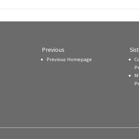
Previous
Sis
Previous Homepage
C
P
M
P