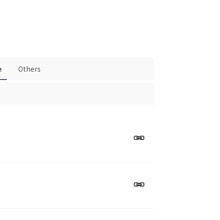
e
Others