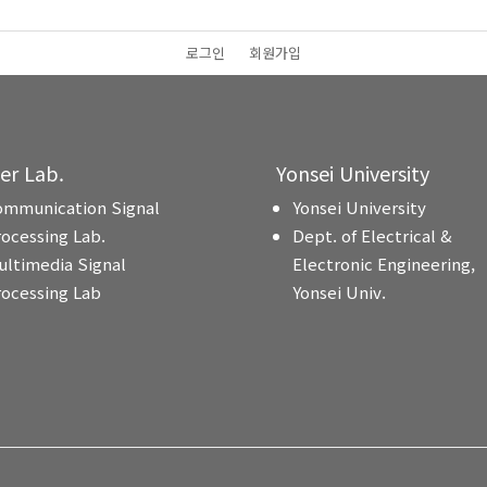
로그인
회원가입
ter Lab.
Yonsei University
ommunication Signal
Yonsei University
rocessing Lab.
Dept. of Electrical &
ultimedia Signal
Electronic Engineering,
rocessing Lab
Yonsei Univ.