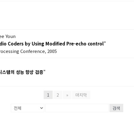
ee Youn
io Coders by Using Modified Pre-echo control
"
rocessing Conference, 2005
시스템의 성능 향상 검증
"
1
2
»
마지막
검색