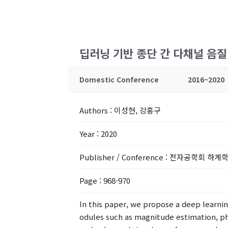
딥러닝 기반 종단 간 다채널 음
Domestic Conference
2016~2020
Authors
: 이성현, 강홍구
Year
: 2020
Publisher / Conference
: 전자공학회 하계
Page
: 968-970
In this paper, we propose a deep learn
odules such as magnitude estimation, ph