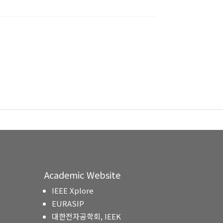
Academic Website
IEEE Xplore
EURASIP
대한전자공학회, IEEK