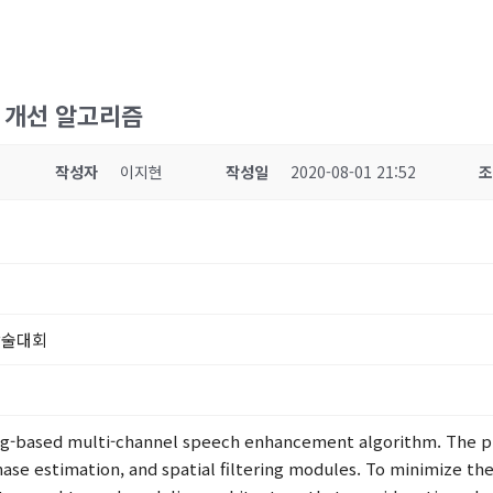
질 개선 알고리즘
작성자
이지현
작성일
2020-08-01 21:52
학술대회
ing-based multi-channel speech enhancement algorithm. The p
ase estimation, and spatial filtering modules. To minimize th