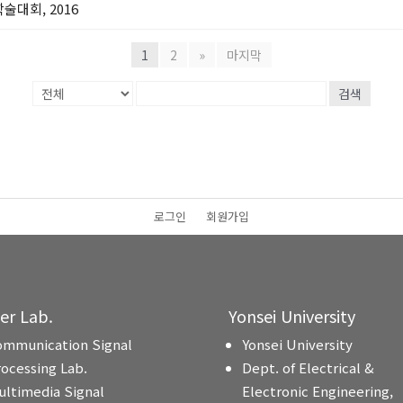
술대회, 2016
1
2
»
마지막
검색
로그인
회원가입
ter Lab.
Yonsei University
ommunication Signal
Yonsei University
rocessing Lab.
Dept. of Electrical &
ultimedia Signal
Electronic Engineering,