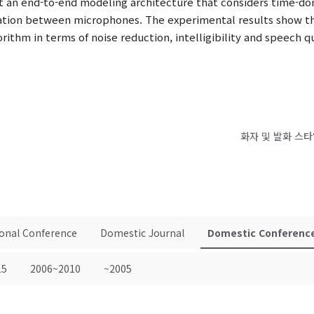
 an end-to-end modeling architecture that considers time-do
rmation between microphones. The experimental results show
ithm in terms of noise reduction, intelligibility and speech qu
화자 및 발화 스
ional Conference
Domestic Journal
Domestic Conferenc
15
2006~2010
~2005