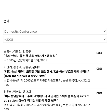
전체 386
송명석, 이창헌, 강홍구
"
음성 인식기를 위한 음질 향상 시스템 분석
"
in 2005년 음향학회학술대회, 2005
이민기, 김경태, 강홍구, 윤대희
"
패킷 손실 가중치 모델을 기반으로 한 G.729 음성 부호화기의 비침임적
(Non-Intrusive) 음질평가 방법
"
in 한국통신학회 2005년도 추계종합학술발표회, 논문 초록집, vol.32, 2
005
허유미, 박영철, 윤대희
"
머리전달함수의 고주파 대역에서의 개인적인 스펙트럼 특징이 extern
alization 성능에 미치는 영향에 대한 연구
"
in 한국통신학회 2005년도 추계종합학술발표회, 논문 초록집, vol.32, 2
005