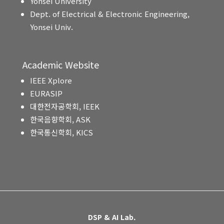
Yonsei University
Dept. of Electrical & Electronic Engineering,
Yonsei Univ.
Academic Website
IEEE Xplore
EURASIP
대한전자공학회, IEEK
한국음향학회, ASK
한국통신학회, KICS
DSP & AI Lab.