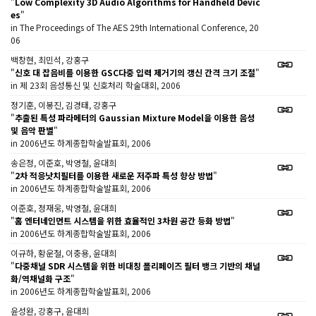
"
Low Complexity 3D Audio Algorithms for Handheld Devic
es
"
in The Proceedings of The AES 29th International Conference, 20
06
백창현, 최민석, 강홍구
"
신호 대 잡음비를 이용한 GSC다중 입력 제거기의 갱신 간격 크기 조절
"
in 제 23회 음성통신 및 신호처리 학술대회, 2006
정기훈, 이봉진, 김경태, 강홍구
"
추출된 특성 파라메터의 Gaussian Mixture Model을 이용한 음성
및 음악 판별
"
in 2006년도 하계종합학술발표회, 2006
송은정, 이준호, 박영철, 윤대희
"
2차 적응낫치필터를 이용한 새로운 저주파 특성 향상 방법
"
in 2006년도 하계종합학술발표회, 2006
이준호, 정재웅, 박영철, 윤대희
"
홈 엔터네인먼트 시스템을 위한 효율적인 3차원 공간 등화 방법
"
in 2006년도 하계종합학술발표회, 2006
이규하, 황운철, 이충용, 윤대희
"
다중채널 SDR 시스템을 위한 비대칭 폴리페이즈 필터 뱅크 기반의 채널
화/역채널화 구조
"
in 2006년도 하계종합학술발표회, 2006
윤성완, 강홍구, 윤대희