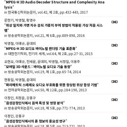
"
MPEG-H 3D Audio Decoder Structure and Complexity Ana
lysis
"
in 한국통신학회논문지, vol.42, 제 2호, pp.432-443, 2017
문현기, 박영철, 황영수
"
위상 일치와 가변 지수 감쇠 가중치 부여 방법이 적용된 가상 저음 시스
템
"
in 방송공학회논문지, vol.21, 제 6호, pp.889-898, 2016
박영철, 이태규, 윤대희
"
MPEG-H 3D 오디오 바이노럴 렌더링 기술 표준화
"
in 대한전기학회, 전기의 세계, vol.64, 제 2호, pp.27-31, 2015
오현오, 이태규, 전세운, 윤대희, 박영철, 서정일, 이용주
"
모바일 3D 사운드 : 바이노럴 오디오 기술 동향
"
in 방송공학회논문지, vol.19, 제 1호, pp.65-74, 2014
현동일, 박영철, 윤대희
"
파라메트릭 스테레오 오디오 부호화를 위한 향상된 위상 합성 기법
"
in 전자공학회논문지, vol.50, 제 12호, pp.184-190, 2013
이정인, 최정윤, 강홍구
"
음성감정인식에서 음색 특성 및 영향 분석
"
in 방송공학회논문지, vol.18, 제 5호, pp.771-774, 2013
이정인, 강홍구
"
음성감정인식에서의 톤 정보의 중요성 연구
"
in 방송공학회논문지, vol.18, 제 5호, pp.713-721, 2013