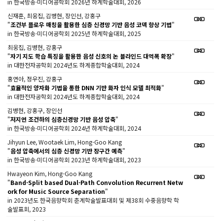
in 한국방송·미디어공학회 2026년 하계학술대회, 2026
신재훈, 최웅집, 김병현, 장인선, 강홍구
"
조건부 플로우 매칭을 활용한 심층 신경망 기반 음성 코덱 향상 기법
"
in 한국방송·미디어공학회 2025년 하계학술대회, 2025
최웅집, 김병현, 강홍구
"
자기 지도 학습 특징을 활용한 음성 신호의 논 블라인드 대역폭 확장
"
in 대한전자공학회 2024년도 하계종합학술대회, 2024
홍연아, 정우진, 강홍구
"
효율적인 양자화 기법을 통한 DNN 기반 화자 인식 모델 최적화
"
in 대한전자공학회 2024년도 하계종합학술대회, 2024
김병현, 강홍구, 장인선
"
저지연 조건하의 심층신경망 기반 음성 압축
"
in 한국방송·미디어공학회 2024년 하계학술대회, 2024
Jihyun Lee, Wootaek Lim, Hong-Goo Kang
"
음성 압축에서의 심층 신경망 기반 장구간 예측
"
in 한국방송·미디어공학회 2023년 하계학술대회, 2023
Hwayeon Kim, Hong-Goo Kang
"
Band-Split based Dual-Path Convolution Recurrent Netw
ork for Music Source Separation
"
in 2023년도 한국음향학회 춘계학술발표대회 및 제38회 수중음향학 학
술발표회, 2023