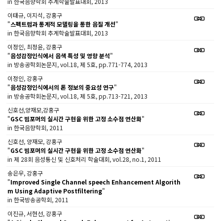
in 한국음향학회 추계학술발표대회, 2013
이태규, 이지석, 강홍구
"
스펙트럼과 통계적 모델링을 통한 음질 개선
"
in 한국음향학회 추계학술발표대회, 2013
이정인, 최정윤, 강홍구
"
음성감정인식에서 음색 특성 및 영향 분석
"
in 방송공학회논문지, vol.18, 제 5호, pp.771-774, 2013
이정인, 강홍구
"
음성감정인식에서의 톤 정보의 중요성 연구
"
in 방송공학회논문지, vol.18, 제 5호, pp.713-721, 2013
신호선,양재모,강홍구
"
GSC 빔포머의 실시간 구현을 위한 고정 소수점 연산화
"
in 한국음향학회, 2011
신호선, 양재모, 강홍구
"
GSC 빔포머의 실시간 구현을 위한 고정 소수점 연산화
"
in 제 28회 음성통신 및 신호처리 학술대회, vol.28, no.1, 2011
송은우, 강홍구
"
Improved Single Channel speech Enhancement Algorith
m Using Adaptive Postfiltering
"
in 한국방송공학회, 2011
이진규, 서현선, 강홍구