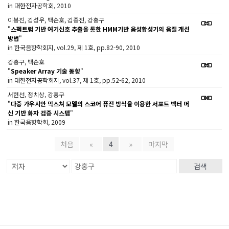
in 대한전자공학회, 2010
이봉진, 김성우, 백순호, 김종진, 강홍구
"
스펙트럼 기반 여기신호 추출을 통한 HMM기반 음성합성기의 음질 개선
방법
"
in 한국음향학회지, vol.29, 제 1호, pp.82-90, 2010
강홍구, 백순호
"
Speaker Array 기술 동향
"
in 대한전자공학회지, vol.37, 제 1호, pp.52-62, 2010
서현선, 정치상, 강홍구
"
다중 가우시안 믹스쳐 모델의 스코어 퓨전 방식을 이용한 서포트 벡터 머
신 기반 화자 검증 시스템
"
in 한국음향학회, 2009
처음
«
4
»
마지막
검색