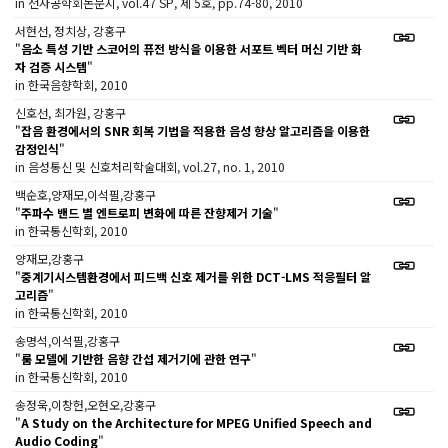
in 전자공학회논문지, vol.47 SP, 제 5호, pp.74-80, 2010
서현선, 정치상, 강홍구
"
음소 특성 기반 스코어의 퓨전 방식을 이용한 서포트 벡터 머신 기반 화
자 검증 시스템
"
in 한국음향학회, 2010
신호선, 최가원, 강홍구
"
잡음 환경에서의 SNR 회복 기법을 적용한 음성 향상 알고리즘을 이용한
감정인식
"
in 음성통신 및 신호처리학술대회, vol.27, no. 1, 2010
백순호,양재모,이석필,강홍구
"
주파수 밴드 별 엔트로피 변화에 따른 잔향제거 기술
"
in 한국통신학회, 2010
양재모,강홍구
"
중계기시스템환경에서 피드백 신호 제거를 위한 DCT-LMS 적응필터 알
고리즘
"
in 한국통신학회, 2010
송명석,이석필,강홍구
"
룸 모델에 기반한 음향 간섭 제거기에 관한 연구
"
in 한국통신학회, 2010
송정욱,이창헌,오현오,강홍구
"
A Study on the Architecture for MPEG Unified Speech and
Audio Coding
"