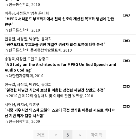
in 한국통신학회, 2010
이동금,서정일,박영철,윤대희
"
MPEG 서라운드 부호화기에서 천이 신호의 개선된 복호화 방법에 관한
연구
"
in 한국통신학회, 2010
현동일, 서정일, 박영철, 윤대희
"
공간오디오 부호화를 위한 채널간 위상차 합성 오류에 대한 분석
"
in 한국통신학회 동계종합학술발표회, 2010
송정욱,이창헌,오현오,강홍구
"
A Study on the Architecture for MPEG Unified Speech and
Audio Coding
"
in 대한전자공학회, 2010
현동일, 서정일, 박영철, 윤대희
"
일정한 채널간 시간차 보상을 이용한 강건한 채널간 상관도 추정
"
in 2010년 제22회 영상처리 및 이해에 관한 워크샵, 2010
서현선, 정치상, 강홍구
"
다중 가우시안 믹스쳐 모델의 스코어 퓨전 방식을 이용한 서포트 벡터 머
신 기반 화자 검증 시스템
"
in 한국음향학회, 2009
처음
«
5
»
마지막