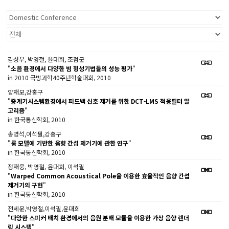
김성우, 박영철, 윤대희, 조점군
"
소음 환경에서 다양한 빔 형성기법들의 성능 평가
"
in 2010 국방과학40주년학술대회, 2010
양재모,강홍구
"
중계기시스템환경에서 피드백 신호 제거를 위한 DCT-LMS 적응필터 알
고리즘
"
in 한국통신학회, 2010
송명석,이석필,강홍구
"
룸 모델에 기반한 음향 간섭 제거기에 관한 연구
"
in 한국통신학회, 2010
정재웅, 박영철, 윤대희, 이석필
"
Warped Common Acoustical Pole을 이용한 효율적인 음향 간섭
제거기의 구현
"
in 한국통신학회, 2010
전세운,박영철,이석필,윤대희
"
다양한 스피커 배치 환경에서의 음원 분배 모듈을 이용한 가상 음향 렌더
링 시스템
"