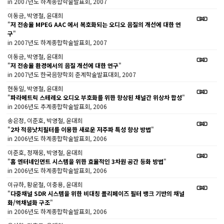
in 2007년도 하계종합학술발표회, 2007
이동금, 박영철, 윤대희
"
저 전송율 MPEG AAC 에서 복호화되는 오디오 음질의 개선에 대한 연
구
"
in 2007년도 하계종합학술발표회, 2007
이동금, 박영철, 윤대희
"
저 전송율 환경에서의 음질 개선에 대한 연구
"
in 2007년도 한국음향학회 춘계학술발표대회, 2007
현동일, 박영철, 윤대희
"
파라메트릭 스테레오 오디오 부호화를 위한 향상된 채널간 위상차 합성
"
in 2006년도 추계종합학술발표회, 2006
송은정, 이준호, 박영철, 윤대희
"
2차 적응낫치필터를 이용한 새로운 저주파 특성 향상 방법
"
in 2006년도 하계종합학술발표회, 2006
이준호, 정재웅, 박영철, 윤대희
"
홈 엔터네인먼트 시스템을 위한 효율적인 3차원 공간 등화 방법
"
in 2006년도 하계종합학술발표회, 2006
이규하, 황운철, 이충용, 윤대희
"
다중채널 SDR 시스템을 위한 비대칭 폴리페이즈 필터 뱅크 기반의 채널
화/역채널화 구조
"
in 2006년도 하계종합학술발표회, 2006