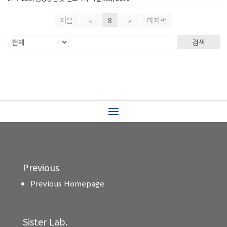
처음
«
8
»
마지막
검색
Previous
Previous Homepage
Sister Lab.