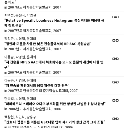
능 비교
"
in 2007년도 하계종합학술발표회, 2007
최택성, 문선국, 박영철
"
Relative Specific Loudness Histogram 특징벡터를 이용한 음
악 장르 분류
"
in 2007년도 하계종합학술발표회, 2007
김정근, 박영철, 윤대희
"
정현파 모델을 사용한 낮은 전송률에서의 HE-AAC 복원방법
"
in 2007년도 하계종합학술발표회, 2007
이동금, 박영철, 윤대희
"
저 전송율 MPEG AAC 에서 복호화되는 오디오 음질의 개선에 대한 연
구
"
in 2007년도 하계종합학술발표회, 2007
이동금, 박영철, 윤대희
"
저 전송율 환경에서의 음질 개선에 대한 연구
"
in 2007년도 한국음향학회 춘계학술발표대회, 2007
현동일, 박영철, 윤대희
"
파라메트릭 스테레오 오디오 부호화를 위한 향상된 채널간 위상차 합성
"
in 2006년도 추계종합학술발표회, 2006
백창현, 최민석, 강홍구
"
신호 대 잡음비를 이용한 GSC다중 입력 제거기의 갱신 간격 크기 조절
"
in 제 23회 음성통신 및 신호처리 학술대회, 2006