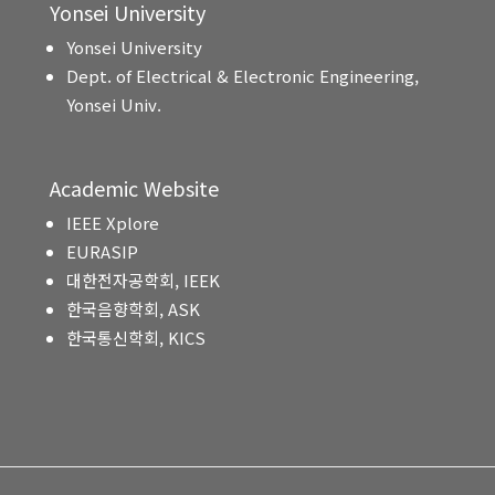
Yonsei University
Yonsei University
Dept. of Electrical & Electronic Engineering,
Yonsei Univ.
Academic Website
IEEE Xplore
EURASIP
대한전자공학회, IEEK
한국음향학회, ASK
한국통신학회, KICS