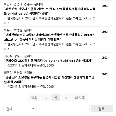
이민기, 김경태, 강홍구, 윤대희
"
패킷 손실 가중치 모델을 기반으로 한 G.729 음성 부호화기의 비침임적
(Non-Intrusive) 음질평가 방법
"
in 한국통신학회 2005년도 추계종합학술발표회, 논문 초록집, vol.32, 2
005
허유미, 박영철, 윤대희
"
머리전달함수의 고주파 대역에서의 개인적인 스펙트럼 특징이 extern
alization 성능에 미치는 영향에 대한 연구
"
in 한국통신학회 2005년도 추계종합학술발표회, 논문 초록집, vol.32, 2
005
최민석, 강홍구, 윤대희
"
주파수축 GSC를 위한 적응적 Delay-and-Subtract 음성 여과기
"
in 신호처리합동학술대회 논문집, 2005
최택성, 박영철, 윤대희
"
낮은 전력 소모량을 요구하는 환경에 적합한 시간변화 잔향기의 분석및
설계 알고리듬
"
in 신호처리합동학술대회 논문집, 2005
처음
«
9
»
마지막
검색