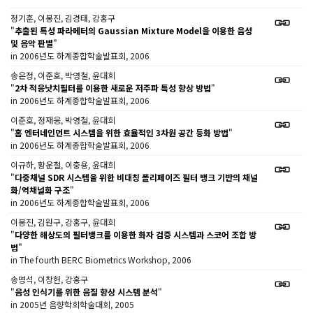
정기훈, 이봉진, 김경태, 강홍구
"
추출된 특성 파라메터의 Gaussian Mixture Model을 이용한 음성
및 음악 판별
"
in 2006년도 하계종합학술발표회, 2006
송은정, 이준호, 박영철, 윤대희
"
2차 적응낫치필터를 이용한 새로운 저주파 특성 향상 방법
"
in 2006년도 하계종합학술발표회, 2006
이준호, 정재웅, 박영철, 윤대희
"
홈 엔터네인먼트 시스템을 위한 효율적인 3차원 공간 등화 방법
"
in 2006년도 하계종합학술발표회, 2006
이규하, 황운철, 이충용, 윤대희
"
다중채널 SDR 시스템을 위한 비대칭 폴리페이즈 필터 뱅크 기반의 채널
화/역채널화 구조
"
in 2006년도 하계종합학술발표회, 2006
이봉진, 김원구, 강홍구, 윤대희
"
다양한 해상도의 필터뱅크를 이용한 화자 검증 시스템과 스코어 조합 방
법
"
in The fourth BERC Biometrics Workshop, 2006
송명석, 이창헌, 강홍구
"
음성 인식기를 위한 음질 향상 시스템 분석
"
in 2005년 음향학회학술대회, 2005