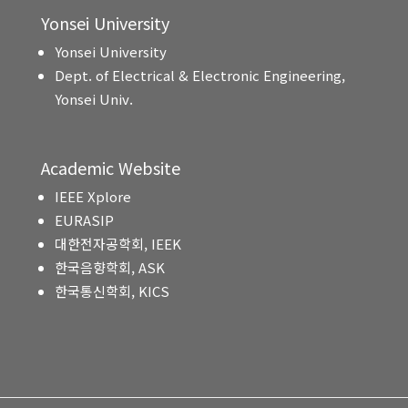
Yonsei University
Yonsei University
Dept. of Electrical & Electronic Engineering,
Yonsei Univ.
Academic Website
IEEE Xplore
EURASIP
대한전자공학회, IEEK
한국음향학회, ASK
한국통신학회, KICS