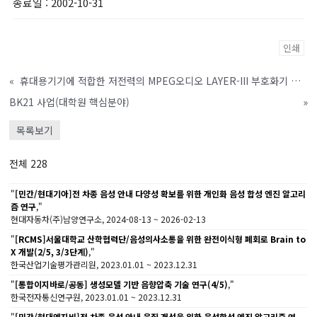
종료일
: 2002-10-31
인쇄
«
휴대용기기에 적합한 저전력의 MPEG오디오 LAYER-III 부호화기 개발(1차년도)
BK21 사업(대학원 핵심분야)
»
목록보기
전체 228
"
[민간/현대기아]전 차종 음성 안내 다양성 확보를 위한 개인화 음성 합성 엔진 알고리
즘 연구
,"
현대자동차(주)남양연구소, 2024-08-13 ~ 2026-02-13
"
[RCMS]서울대학교 산학협력단/음성의사소통을 위한 완전이식형 폐회로 Brain to
X 개발(2/5, 3/3단계)
,"
한국산업기술평가관리원, 2023.01.01 ~ 2023.12.31
"
[통합이지바로/공동] 생성모델 기반 음향압축 기술 연구(4/5)
,"
한국전자통신연구원, 2023.01.01 ~ 2023.12.31
"
[민간/현대엔지비]전 차종 음성 안내 음질 개선을 위한 음성합성 엔진 알고리즘 연