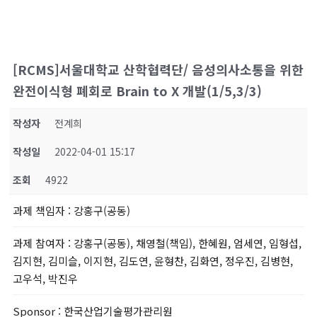
[RCMS]서울대학교 산학협력단/ 음성의사소통을 위한
완전이식형 폐회로 Brain to X 개발(1/5,3/3)
작성자
전계희
작성일
2022-04-01 15:17
조회
4922
과제 책임자
: 강홍구(공동)
과제 참여자
: 강홍구(공동), 채영철(책임), 한혜원, 엄세연, 임형섭,
김지현, 김미슬, 이지현, 김도연, 윤형찬, 김화연, 정우진, 김병현,
고우석, 박진우
Sponsor
: 한국산업기술평가관리원