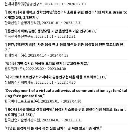
현대자동차(주)남양연구소, 2024-08-13 ~ 2026-02-13
"
[RCMS]서울대학교 산학협력단/음성의사소통을 위한 완전이식형 폐회로 Brain to
X 개발(2/5, 3/3단계)
,"
한국산업기술평가관리원, 2023.01.01 ~ 2023.12.31
"
[통합이지바로/공동] 생성모델 기반 음향압축 기술 연구(4/5)
,"
한국전자통신연구원, 2023.01.01 ~ 2023.12.31
"
[민간/현대엔지비]전 차종 음성 안내 음질 개선을 위한 음성합성 엔진 알고리즘 연
구
,"
현대엔지비(주), 2023.04.14 ~ 2024.04.13
"
딥러닝 기반 실시간 적응형 오디오 전처리 알고리즘 개발
,"
엘지전자 (주), 2022.05.02 ~ 2023.04.30
"
마이크로소프트연구소아시아와 공동연구협력을 위한 프로젝트(1/1)
,"
정보통신기획평가원, 2022.05.01 ~ 2023.04.30
"
Development of a virtual audio-visual communication system: tal
king face generation
,"
한국마이크로소프트(유), 2022.05.01 ~ 2023.04.30
"
[RCMS]서울대학교 산학협력단/ 음성의사소통을 위한 완전이식형 폐회로 Brain t
o X 개발(1/5,3/3)
,"
한국산업기술평가관리원, 2022.04.01 ~ 2022.12.31
"
다양한 환경에 따른 왜곡 음성 신호 전처리 및 복원 알고리즘 개발
,"