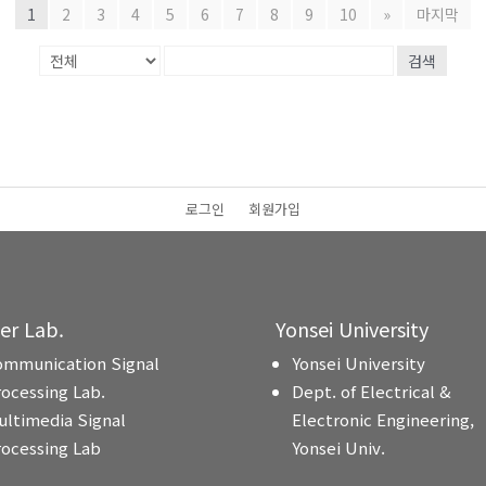
1
2
3
4
5
6
7
8
9
10
»
마지막
검색
로그인
회원가입
ter Lab.
Yonsei University
ommunication Signal
Yonsei University
rocessing Lab.
Dept. of Electrical &
ultimedia Signal
Electronic Engineering,
rocessing Lab
Yonsei Univ.