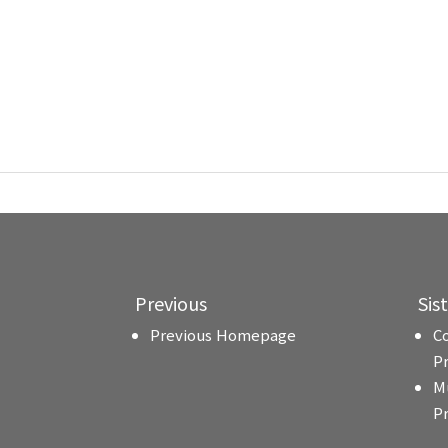
Previous
Sis
Previous Homepage
C
P
M
P