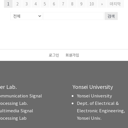
1
2
3
4
5
6
7
8
9
10
»
마지막
검색
로그인
회원가입
ter Lab.
Yonsei University
ommunication Signal
Yonsei University
rocessing Lab.
Dept. of Electrical &
ultimedia Signal
Electronic Engineering,
rocessing Lab
Yonsei Univ.