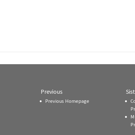
Previous
Sis
Previous Homepage
C
P
M
P