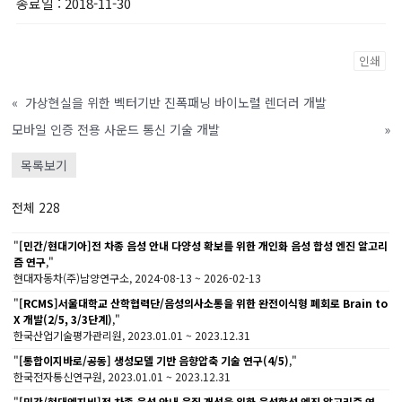
종료일
: 2018-11-30
인쇄
«
가상현실을 위한 벡터기반 진폭패닝 바이노럴 렌더러 개발
모바일 인증 전용 사운드 통신 기술 개발
»
목록보기
전체 228
"
[민간/현대기아]전 차종 음성 안내 다양성 확보를 위한 개인화 음성 합성 엔진 알고리
즘 연구
,"
현대자동차(주)남양연구소, 2024-08-13 ~ 2026-02-13
"
[RCMS]서울대학교 산학협력단/음성의사소통을 위한 완전이식형 폐회로 Brain to
X 개발(2/5, 3/3단계)
,"
한국산업기술평가관리원, 2023.01.01 ~ 2023.12.31
"
[통합이지바로/공동] 생성모델 기반 음향압축 기술 연구(4/5)
,"
한국전자통신연구원, 2023.01.01 ~ 2023.12.31
"
[민간/현대엔지비]전 차종 음성 안내 음질 개선을 위한 음성합성 엔진 알고리즘 연