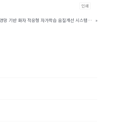
인쇄
임베디드 시스템에 적합한 신경망 기반 화자 적응형 자가학습 음질개선 시스템(3/4)
»