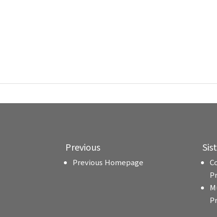
Previous
Sis
Previous Homepage
C
P
M
P