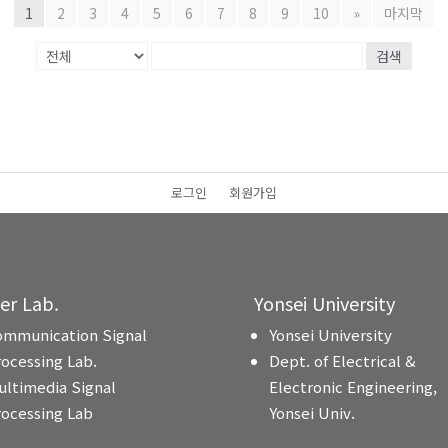
1
2
3
4
5
6
7
8
9
10
»
마지막
검색
로그인
회원가입
ter Lab.
Yonsei University
ommunication Signal
Yonsei University
rocessing Lab.
Dept. of Electrical &
ultimedia Signal
Electronic Engineering,
rocessing Lab
Yonsei Univ.