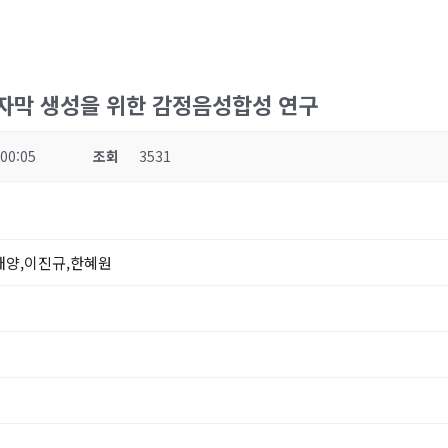
성자막 생성을 위한 감정음성합성 연구
 00:05
조회
3531
태양,이진규,한혜원