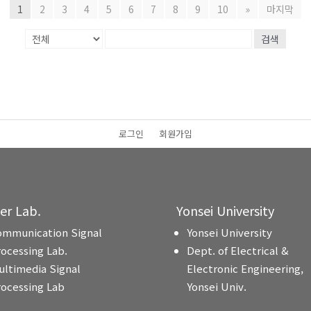
1
2
3
4
5
6
7
8
9
10
»
마지막
검색
로그인
회원가입
ter Lab.
Yonsei University
ommunication Signal
Yonsei University
rocessing Lab.
Dept. of Electrical &
ultimedia Signal
Electronic Engineering,
rocessing Lab
Yonsei Univ.