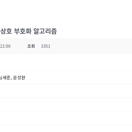
 상호 부호화 알고리즘
 21:00
조회
3351
 심세준, 윤성완