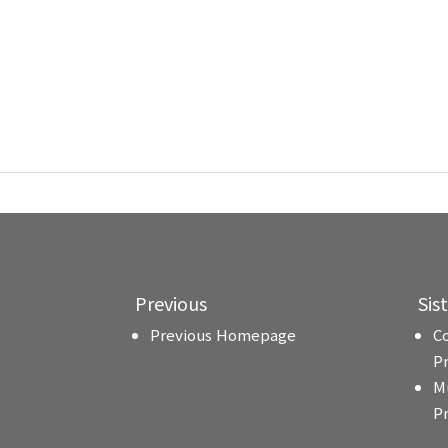
Previous
Sis
Previous Homepage
C
P
M
P