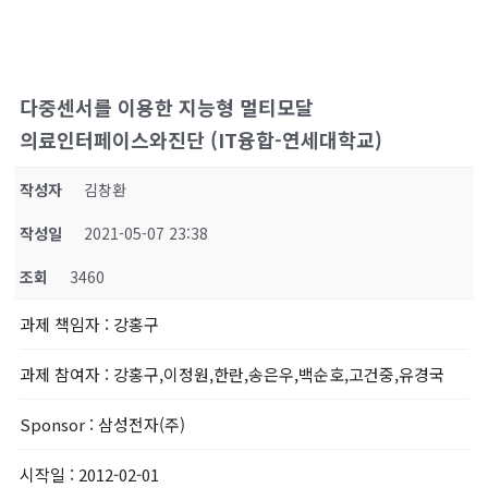
다중센서를 이용한 지능형 멀티모달
의료인터페이스와진단 (IT융합-연세대학교)
작성자
김창환
작성일
2021-05-07 23:38
조회
3460
과제 책임자
: 강홍구
과제 참여자
: 강홍구,이정원,한란,송은우,백순호,고건중,유경국
Sponsor
: 삼성전자(주)
시작일
: 2012-02-01