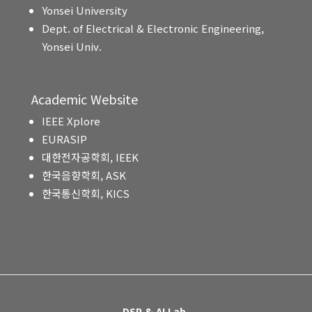
Yonsei University
Dept. of Electrical & Electronic Engineering,
Yonsei Univ.
Academic Website
IEEE Xplore
EURASIP
대한전자공학회, IEEK
한국음향학회, ASK
한국통신학회, KICS
DSP & AI Lab.