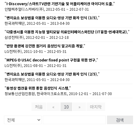
"
I-Discovery/스마트TV관련 기반기술 및 어플리케이션 아이디어 도출
,"
인텔렉추얼디스커버리(주), 2012-05-01 ~ 2012-07-31
"
변이요소 보상법을 이용한 오디오-영상 기반 화자 인식 (3/5)
,"
한국과학재단, 2012-05-01 ~ 2013-04-30
"
다중센서를 이용한 지능형 멀티모달 의료인터페이스와진단 (IT융합-연세대학교)
,"
삼성전자(주), 2012-02-01 ~ 2012-12-18
"
반향 환경에 강건한 원거리 음성인식 알고리즘 개발
,"
LG전자(주), 2011-10-01 ~ 2012-05-31
"
MPEG-D USAC decoder fixed point 구현을 위한 연구
,"
LG전자(주), 2011-08-01 ~ 2012-01-31
"
변이요소 보상법을 이용한 오디오-영상 기반 화자 인식 (2/5)
,"
한국과학재단, 2011-05-01 ~ 2012-04-30
"
동영상 캡션을 위한 통합 음성인식 시스템
,"
정보통신산업진흥원, 한국마이크로소프트, 2010-12-01 ~ 2011-07-30
처음
«
10
»
마지막
검색