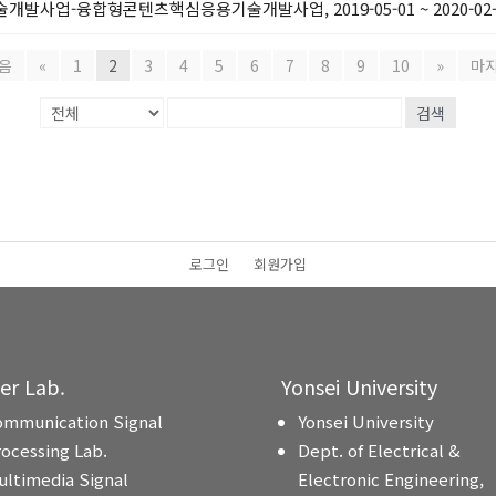
업-융합형콘텐츠핵심응용기술개발사업, 2019-05-01 ~ 2020-02-
음
«
1
2
3
4
5
6
7
8
9
10
»
마
검색
로그인
회원가입
ter Lab.
Yonsei University
ommunication Signal
Yonsei University
rocessing Lab.
Dept. of Electrical &
ultimedia Signal
Electronic Engineering,