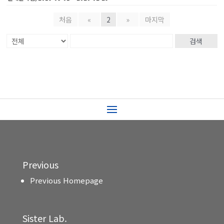
처음
«
2
»
마지막
검색
Previous
Previous Homepage
Sister Lab.