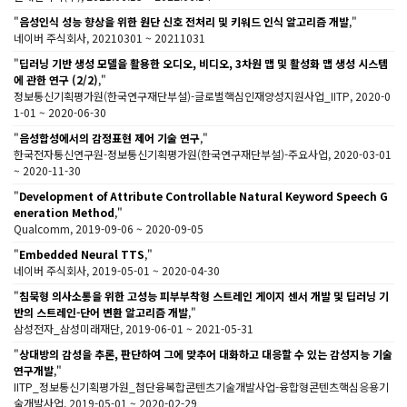
"
음성인식 성능 향상을 위한 원단 신호 전처리 및 키워드 인식 알고리즘 개발
,"
네이버 주식회사, 20210301 ~ 20211031
"
딥러닝 기반 생성 모델을 활용한 오디오, 비디오, 3차원 맵 및 활성화 맵 생성 시스템
에 관한 연구 (2/2)
,"
정보통신기획평가원(한국연구재단부설)-글로벌핵심인재양성지원사업_IITP, 2020-0
1-01 ~ 2020-06-30
"
음성합성에서의 감정표현 제어 기술 연구
,"
한국전자통신연구원-정보통신기획평가원(한국연구재단부설)-주요사업, 2020-03-01
~ 2020-11-30
"
Development of Attribute Controllable Natural Keyword Speech G
eneration Method
,"
Qualcomm, 2019-09-06 ~ 2020-09-05
"
Embedded Neural TTS
,"
네이버 주식회사, 2019-05-01 ~ 2020-04-30
"
침묵형 의사소통을 위한 고성능 피부부착형 스트레인 게이지 센서 개발 및 딥러닝 기
반의 스트레인-단어 변환 알고리즘 개발
,"
삼성전자_삼성미래재단, 2019-06-01 ~ 2021-05-31
"
상대방의 감성을 추론, 판단하여 그에 맞추어 대화하고 대응할 수 있는 감성지능 기술
연구개발
,"
IITP_정보통신기획평가원_첨단융복합콘텐츠기술개발사업-융합형콘텐츠핵심응용기
술개발사업, 2019-05-01 ~ 2020-02-29