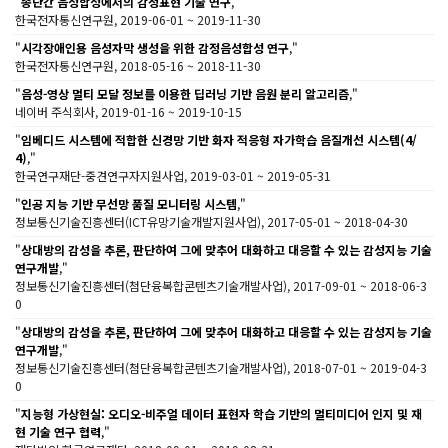
"
종단간 음성합성에서의 감정표현 기술 연구
,"
한국전자통신연구원, 2019-06-01 ~ 2019-11-30
"
시각장애인용 음성자막 생성을 위한 감정음성합성 연구
,"
한국전자통신연구원, 2018-05-16 ~ 2018-11-30
"
음성-영상 멀티 모달 정보를 이용한 딥러닝 기반 음원 분리 알고리즘
,"
네이버 주식회사, 2019-01-16 ~ 2019-10-15
"
임베디드 시스템에 적합한 신경망 기반 화자 적응형 자가학습 음질개선 시스템(4/
4)
,"
한국연구재단-중견연구자지원사업, 2019-03-01 ~ 2019-05-31
"
인공 지능 기반 무선망 품질 모니터링 시스템
,"
정보통신기술진흥센터(ICT유망기술개발지원사업), 2017-05-01 ~ 2018-04-30
"
상대방의 감성을 추론, 판단하여 그에 맞추어 대화하고 대응할 수 있는 감성지능 기술
연구개발
,"
정보통신기술진흥센터(첨단융복합콘텐츠기술개발사업), 2017-09-01 ~ 2018-06-3
0
"
상대방의 감성을 추론, 판단하여 그에 맞추어 대화하고 대응할 수 있는 감성지능 기술
연구개발
,"
정보통신기술진흥센터(첨단융복합콘텐츠기술개발사업), 2018-07-01 ~ 2019-04-3
0
"
지능형 가상현실: 오디오-비주얼 데이터 표현자 학습 기반의 멀티미디어 인지 및 재
현 기술 연구 협력
,"