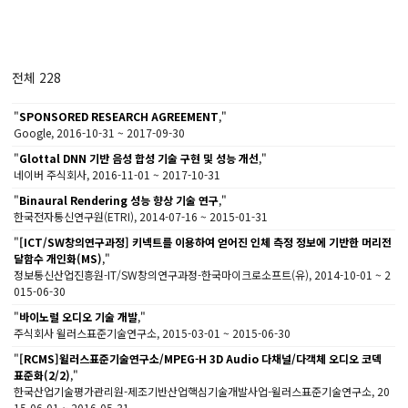
전체 228
"
SPONSORED RESEARCH AGREEMENT
,"
Google, 2016-10-31 ~ 2017-09-30
"
Glottal DNN 기반 음성 합성 기술 구현 및 성능 개선
,"
네이버 주식회사, 2016-11-01 ~ 2017-10-31
"
Binaural Rendering 성능 향상 기술 연구
,"
한국전자통신연구원(ETRI), 2014-07-16 ~ 2015-01-31
"
[ICT/SW창의연구과정] 키넥트를 이용하여 얻어진 인체 측정 정보에 기반한 머리전
달함수 개인화(MS)
,"
정보통신산업진흥원-IT/SW창의연구과정-한국마이크로소프트(유), 2014-10-01 ~ 2
015-06-30
"
바이노럴 오디오 기술 개발
,"
주식회사 윌러스표준기술연구소, 2015-03-01 ~ 2015-06-30
"
[RCMS]윌러스표준기술연구소/MPEG-H 3D Audio 다채널/다객체 오디오 코덱
표준화(2/2)
,"
한국산업기술평가관리원-제조기반산업핵심기술개발사업-윌러스표준기술연구소, 20
15-06-01 ~ 2016-05-31