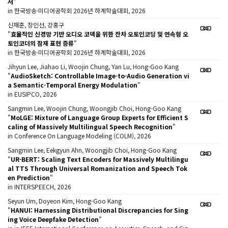
저
"
in 한국방송·미디어공학회 2026년 하계학술대회, 2026
신재훈, 장인선, 강홍구
"
효율적인 신경망 기반 오디오 코덱을 위한 잔차 오토인코딩 및 연속형 오
토인코더의 잠재 표현 증류
"
in 한국방송·미디어공학회 2026년 하계학술대회, 2026
Jihyun Lee, Jiahao Li, Woojin Chung, Yan Lu, Hong-Goo Kang
"
AudioSketch: Controllable Image-to-Audio Generation vi
a Semantic-Temporal Energy Modulation
"
in EUSIPCO, 2026
Sangmin Lee, Woojin Chung, Woongjib Choi, Hong-Goo Kang
"
MoLGE: Mixture of Language Group Experts for Efficient S
caling of Massively Multilingual Speech Recognition
"
in Conference On Language Modeling (COLM), 2026
Sangmin Lee, Eekgyun Ahn, Woongjib Choi, Hong-Goo Kang
"
UR-BERT: Scaling Text Encoders for Massively Multilingu
al TTS Through Universal Romanization and Speech Tok
en Prediction
"
in INTERSPEECH, 2026
Seyun Um, Doyeon Kim, Hong-Goo Kang
"
HANUI: Harnessing Distributional Discrepancies for Sing
ing Voice Deepfake Detection
"