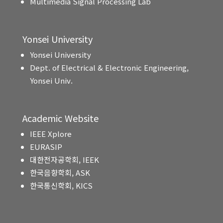
Multimedia Signal Processing Lab
Yonsei University
Yonsei University
Dept. of Electrical & Electronic Engineering,
Yonsei Univ.
Academic Website
IEEE Xplore
EURASIP
대한전자공학회, IEEK
한국음향학회, ASK
한국통신학회, KICS