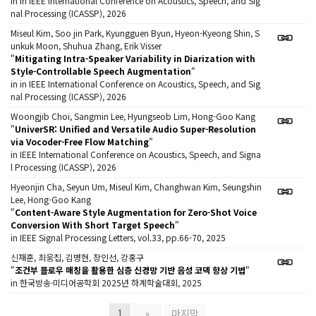
in in IEEE International Conference on Acoustics, Speech, and Sig
nal Processing (ICASSP), 2026
Miseul Kim, Soo jin Park, Kyungguen Byun, Hyeon-Kyeong Shin, S
unkuk Moon, Shuhua Zhang, Erik Visser
"
Mitigating Intra-Speaker Variability in Diarization with
Style-Controllable Speech Augmentation
"
in in IEEE International Conference on Acoustics, Speech, and Sig
nal Processing (ICASSP), 2026
Woongjib Choi, Sangmin Lee, Hyungseob Lim, Hong-Goo Kang
"
UniverSR: Unified and Versatile Audio Super-Resolution
via Vocoder-Free Flow Matching
"
in IEEE International Conference on Acoustics, Speech, and Signa
l Processing (ICASSP), 2026
Hyeonjin Cha, Seyun Um, Miseul Kim, Changhwan Kim, Seungshin
Lee, Hong-Goo Kang
"
Content-Aware Style Augmentation for Zero-Shot Voice
Conversion With Short Target Speech
"
in IEEE Signal Processing Letters, vol.33, pp.66-70, 2025
신재훈, 최웅집, 김병현, 장인선, 강홍구
"
조건부 플로우 매칭을 활용한 심층 신경망 기반 음성 코덱 향상 기법
"
in 한국방송·미디어공학회 2025년 하계학술대회, 2025
1
»
마지막