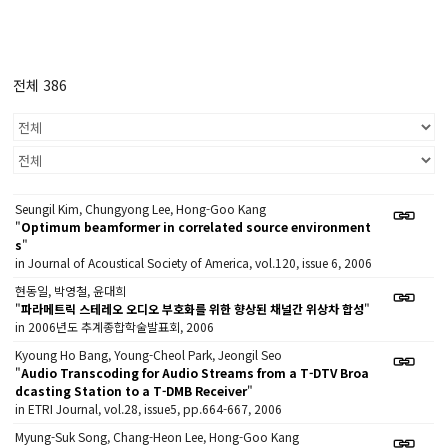
전체 386
Seungil Kim, Chungyong Lee, Hong-Goo Kang
"
Optimum beamformer in correlated source environment
s
"
in Journal of Acoustical Society of America, vol.120, issue 6, 2006
현동일, 박영철, 윤대희
"
파라메트릭 스테레오 오디오 부호화를 위한 향상된 채널간 위상차 합성
"
in 2006년도 추계종합학술발표회, 2006
Kyoung Ho Bang, Young-Cheol Park, Jeongil Seo
"
Audio Transcoding for Audio Streams from a T-DTV Broa
dcasting Station to a T-DMB Receiver
"
in ETRI Journal, vol.28, issue5, pp.664-667, 2006
Myung-Suk Song, Chang-Heon Lee, Hong-Goo Kang