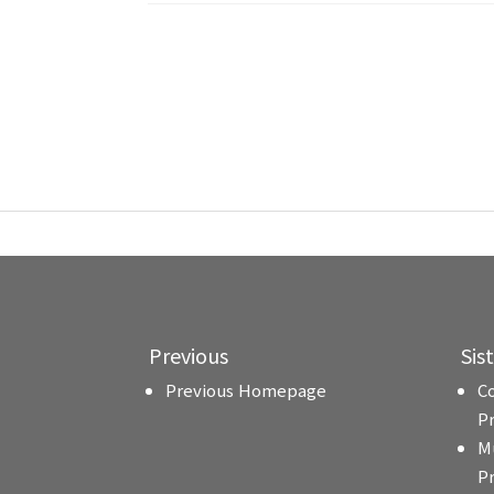
Previous
Sis
Previous Homepage
C
P
M
P