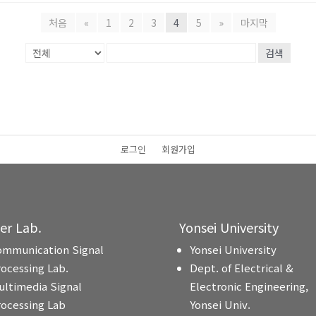
처음
«
1
2
3
4
5
»
마지막
검색
로그인
회원가입
ter Lab.
Yonsei University
ommunication Signal
Yonsei University
rocessing Lab.
Dept. of Electrical &
ultimedia Signal
Electronic Engineering,
rocessing Lab
Yonsei Univ.