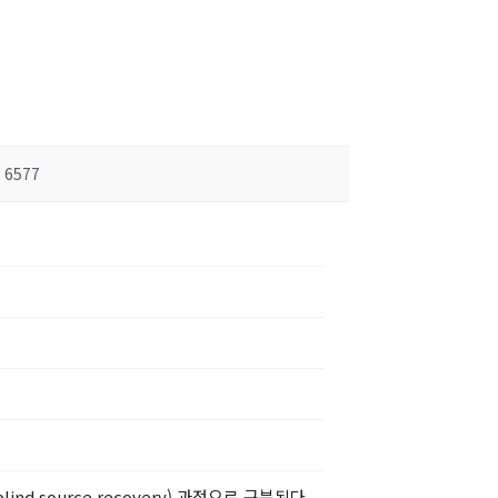
6577
 (blind source recovery) 과정으로 구분된다.