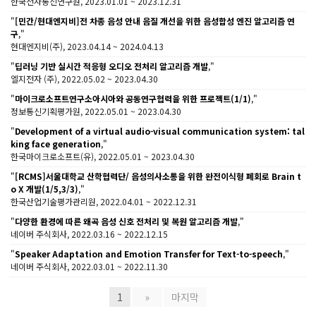
한국전자통신연구원, 2023.01.01 ~ 2023.12.31
"
[민간/현대엔지비]전 차종 음성 안내 음질 개선을 위한 음성합성 엔진 알고리즘 연
구
,"
현대엔지비(주), 2023.04.14 ~ 2024.04.13
"
딥러닝 기반 실시간 적응형 오디오 전처리 알고리즘 개발
,"
엘지전자 (주), 2022.05.02 ~ 2023.04.30
"
마이크로소프트연구소아시아와 공동연구협력을 위한 프로젝트(1/1)
,"
정보통신기획평가원, 2022.05.01 ~ 2023.04.30
"
Development of a virtual audio-visual communication system: tal
king face generation
,"
한국마이크로소프트(유), 2022.05.01 ~ 2023.04.30
"
[RCMS]서울대학교 산학협력단/ 음성의사소통을 위한 완전이식형 폐회로 Brain t
o X 개발(1/5,3/3)
,"
한국산업기술평가관리원, 2022.04.01 ~ 2022.12.31
"
다양한 환경에 따른 왜곡 음성 신호 전처리 및 복원 알고리즘 개발
,"
네이버 주식회사, 2022.03.16 ~ 2022.12.15
"
Speaker Adaptation and Emotion Transfer for Text-to-speech
,"
네이버 주식회사, 2022.03.01 ~ 2022.11.30
1
»
마지막