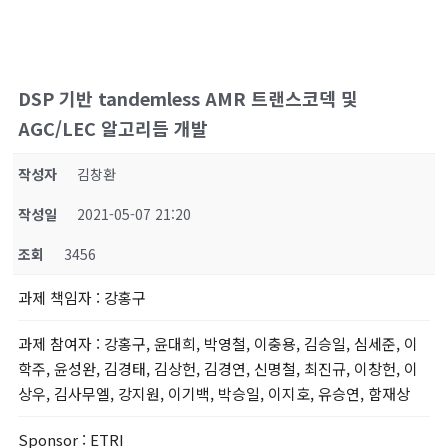
DSP 기반 tandemless AMR 트랜스코덱 및
AGC/LEC 알고리듬 개발
작성자
김창환
작성일
2021-05-07 21:20
조회
3456
과제 책임자
: 강홍구
과제 참여자
: 강홍구, 윤대희, 박영철, 이충용, 김승일, 심세준, 이
학주, 윤성완, 김경태, 김상헌, 김경연, 신명철, 최진규, 이창헌, 이
상우, 김사무엘, 강지원, 이기백, 박승일, 이지호, 유승연, 함재상
Sponsor
: ETRI