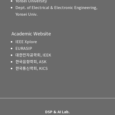
Yonsei University
Dept. of Electrical & Electronic Engineering,
Yonsei Univ.
Academic Website
IEEE Xplore
EURASIP
대한전자공학회, IEEK
한국음향학회, ASK
한국통신학회, KICS
DSP & AI Lab.