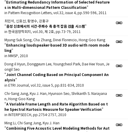
"
Estimating Redundancy Information of Selected Feature
s in Multi-dimensional Pattern Classification
"
in Pattern Recognition Letters, vol.32, issue 4, pp.590-596, 2011
최민석, 신호선, 황영수, 강홍구
"
음성 신호에서의 시간-주파수 축 충격 잡음 검출 시스템
"
in 한국음향학회지, vol.30, 제 2호, pp.73-79, 2011
Myung-Suk Song, Cha Zhang, Dinei Florencio, Hong-Goo Kang
"
Enhancing loudspeaker-based 3D audio with room mode
ling
"
in MMSP, 2010
Dong-il Hyun, Donggeum Lee, Youngcheol Park, Dae Hee Youn, Je
ongil Seo
"
Joint Channel Coding Based on Principal Component An
alysis
"
in ETRI Journal, vol.32, issue 5, pp.831-834, 2010
Chi-Sang Jung, Kyu J. Han, Hyunson Seo, Shrikanth S. Narayana
n, Hong-Goo Kang
"
A Variable Frame Length and Rate Algorithm Based on t
he Spectral Kurtosis Measure for Speaker Verification
"
in INTERPSEECH, pp.2754-2757, 2010
Ming Li, Chi-Sang Jung, Kyu J. Han
"
Combining Five Acoustic Level Modeling Methods for Aut