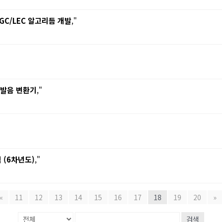
AGC/LEC 알고리듬 개발
,"
e 발음 변환기
,"
 (6차년도)
,"
«
11
12
13
14
15
16
17
18
19
20
»
검색