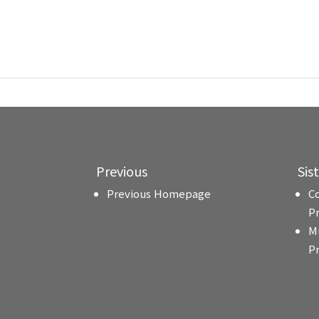
Previous
Sis
Previous Homepage
C
P
M
P